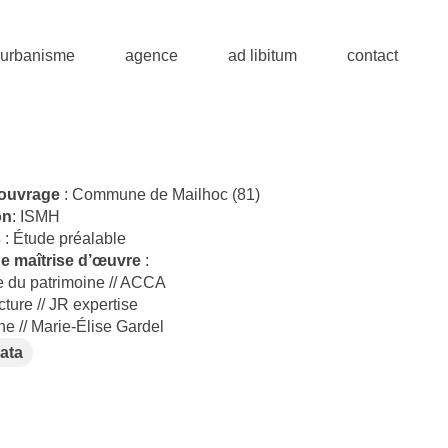
| urbanisme
agence
ad libitum
contact
’ouvrage
: Commune de Mailhoc (81)
on
: ISMH
s
: Étude préalable
e maîtrise d’œuvre
:
e du patrimoine // ACCA
ture // JR expertise
ne // Marie-Élise Gardel
ata