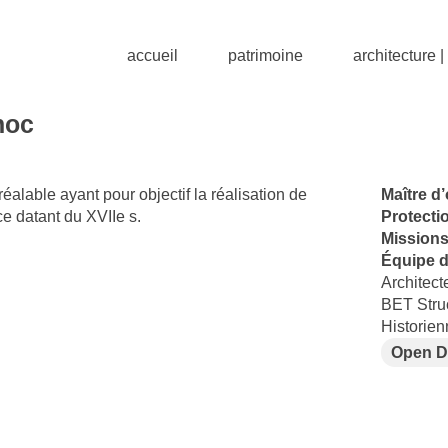
accueil
patrimoine
architecture 
hoc
réalable ayant pour objectif la réalisation de
Maître d
ce datant du XVIIe s.
Protecti
Mission
Équipe d
Architect
BET Struc
Historien
Open D